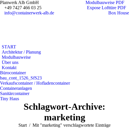
Planwerk Alb GmbH
Modulbauweise PDF
+49 7427 466 03 25
Expose Lofttüre PDF
info@containerwerk-alb.de
Box House
START
Architektur / Planung
Modulbauweise
Über uns
Kontakt
Bürocontainer
bau_cont_1526_SfS23
Verkaufscontainer / Hofladencontainer
Containeranlagen
Sanitärcontainer
Tiny Haus
Schlagwort-Archive:
marketing
Sie befinden sich hier:
Start
Mit "marketing" verschlagwortete Einträge